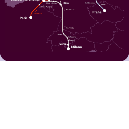
Wat onze reizigers zeggen:
Het is een betaalbare, comfortabele,
duurzame en gewoon heel gezellige
manier van reizen voor het hele gezin.