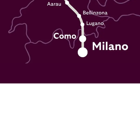
Wat onze reizigers zeggen:
Het is een betaalbare, com
en gewoon heel gezellige m
voor het hele gezin.
Gert
,
20 apr 2026