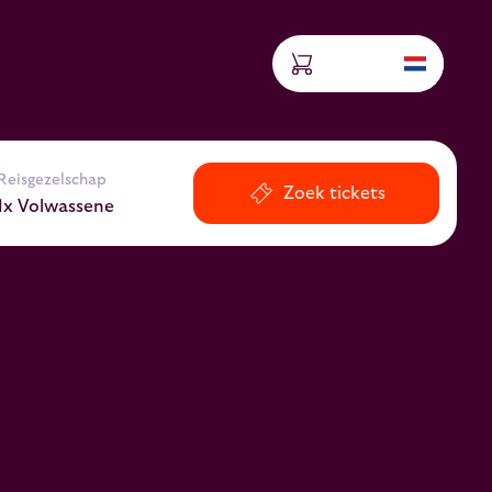
Reisgezelschap
Zoek tickets
1x Volwassene