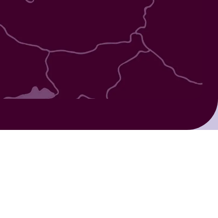
Veilig betalen
fortabele, duurzame
anier van reizen